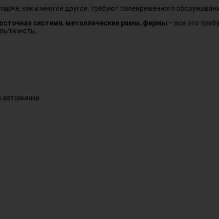
также, как и многое другое, требуют своевременного обслуживани
осточная система
,
металлические рамы
,
фермы
– все это треб
льпинисты.
а автовышки.