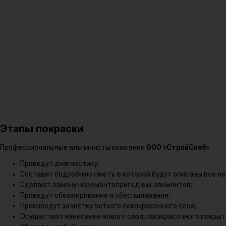
Этапы покраски
Профессиональные альпинисты компании
ООО «СтройСнаб»
:
Проведут диагностику;
Составят подробную смету, в которой будут описаны все н
Сделают замену неремонтопригодных элементов;
Проведут обезжиривание и обеспыливание;
Произведут зачистку ветхого лакокрасочного слоя;
Осуществят нанесение нового слоя лакокрасочного покрыт