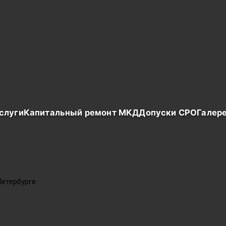
слуги
Капитальный ремонт МКД
Допуски СРО
Галер
етербурге.