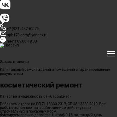
+7 (921) 947-61-79
spb178.com@yandex.ru
пн-пт 09:00-18:00
Заказать звонок
Капитальный ремонт зданий и помещений с гарантированным
результатом
косметический ремонт
Качество и надежность от «СтройСнаб»
Работаем строго по СП 71.13330.2017, СП 48.13330.2019. Все
работы выполняются с соблюдением действующих
строительных и пожарных норм.
Фиксируем сроки в договоре. Штраф 0,1% за каждый день