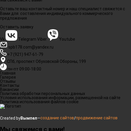
Мы свяжемся с вами!
Оставьте ваш контактный номер и наш специалист свяжется с
Вами для составления индивидуального коммерческого
предложения
Оставить заявку
Vk
Telegram
Viber
Youtube
spb178.com@yandex.ru
+7 (921) 947-61-79
СПб, проспект Обуховской Обороны, 199
пн-пт 09:00-18:00
Главная
Галерея
Отзывы
Контакты
Вакансии
Политика обработки персональных данных
Условия использования информации, размещенной на сайте
Политика использования файлов cookie
создание сайтов
продвижение сайтов
Created by
Вымпел
—
/
Мы свяжемся с вами!