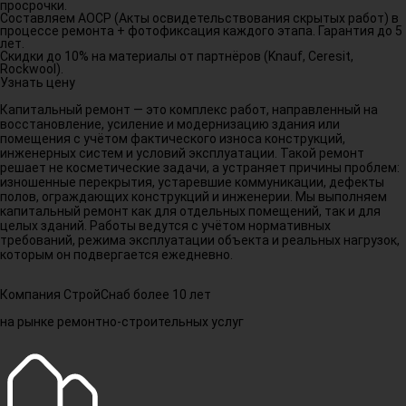
просрочки.
Составляем АОСР (Акты освидетельствования скрытых работ) в
процессе ремонта + фотофиксация каждого этапа. Гарантия до 5
лет.
Скидки до 10% на материалы от партнёров (Knauf, Ceresit,
Rockwool).
Узнать цену
Капитальный ремонт — это комплекс работ, направленный на
восстановление, усиление и модернизацию здания или
помещения с учётом фактического износа конструкций,
инженерных систем и условий эксплуатации. Такой ремонт
решает не косметические задачи, а устраняет причины проблем:
изношенные перекрытия, устаревшие коммуникации, дефекты
полов, ограждающих конструкций и инженерии. Мы выполняем
капитальный ремонт как для отдельных помещений, так и для
целых зданий. Работы ведутся с учётом нормативных
требований, режима эксплуатации объекта и реальных нагрузок,
которым он подвергается ежедневно.
Компания СтройСнаб более 10 лет
на рынке ремонтно-строительных услуг