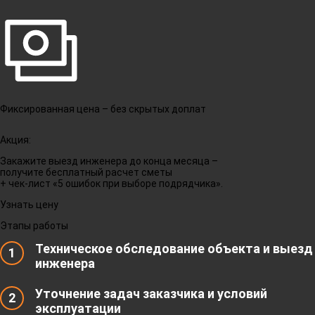
Фиксированная цена – без скрытых доплат
Акция:
Закажите выезд инженера до конца месяца –
получите бесплатный расчет сметы
+ чек-лист «5 ошибок при выборе подрядчика».
Узнать цену
Этапы работы
Техническое обследование объекта и выезд
1
инженера
Уточнение задач заказчика и условий
2
эксплуатации