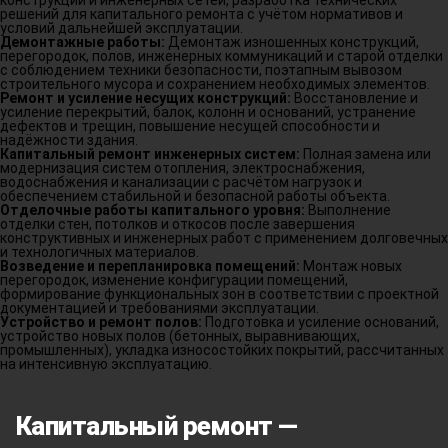
решений для капитального ремонта с учётом нормативов и
условий дальнейшей эксплуатации.
Демонтажные работы:
Демонтаж изношенных конструкций,
перегородок, полов, инженерных коммуникаций и старой отделки
с соблюдением техники безопасности, поэтапным вывозом
строительного мусора и сохранением необходимых элементов.
Ремонт и усиление несущих конструкций:
Восстановление и
усиление перекрытий, балок, колонн и оснований, устранение
дефектов и трещин, повышение несущей способности и
надёжности здания.
Капитальный ремонт инженерных систем:
Полная замена или
модернизация систем отопления, электроснабжения,
водоснабжения и канализации с расчётом нагрузок и
обеспечением стабильной и безопасной работы объекта.
Отделочные работы капитального уровня:
Выполнение
отделки стен, потолков и откосов после завершения
конструктивных и инженерных работ с применением долговечных
и технологичных материалов.
Возведение и перепланировка помещений:
Монтаж новых
перегородок, изменение конфигурации помещений,
формирование функциональных зон в соответствии с проектной
документацией и требованиями эксплуатации.
Устройство и ремонт полов:
Подготовка и усиление оснований,
устройство новых полов (бетонных, выравнивающих,
промышленных), укладка износостойких покрытий, рассчитанных
на интенсивную эксплуатацию.
Капитальный ремонт —