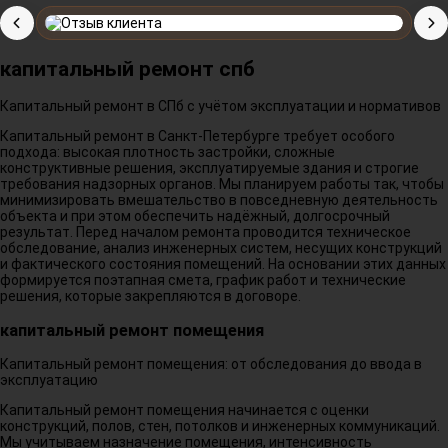
капитальный ремонт спб
Капитальный ремонт в СПб с учётом эксплуатации и нормативов
Капитальный ремонт в Санкт-Петербурге требует особого
подхода: высокая плотность застройки, сложные
конструктивные решения, эксплуатируемые здания и строгие
требования надзорных органов. Мы планируем работы так, чтобы
минимизировать вмешательство в повседневную деятельность
объекта и при этом обеспечить надёжный, долгосрочный
результат. Перед началом ремонта проводится техническое
обследование, анализ инженерных систем, несущих конструкций
и фактического состояния помещений. На основании этих данных
формируется поэтапная смета, график работ и технические
решения, которые закрепляются в договоре.
капитальный ремонт помещения
Капитальный ремонт помещения: от обследования до ввода в
эксплуатацию
Капитальный ремонт помещения начинается с оценки
конструкций, полов, стен, потолков и инженерных коммуникаций.
Мы учитываем назначение помещения, интенсивность