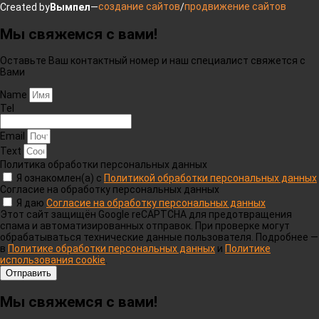
создание сайтов
продвижение сайтов
Created by
Вымпел
—
/
Мы свяжемся с вами!
Оставьте Ваш контактный номер и наш специалист свяжется с
Вами
Name
Tel
Email
Text
Политика обработки персональных данных
Я ознакомлен(а) с
Политикой обработки персональных данных
Согласие на обработку персональных данных
Я даю
Согласие на обработку персональных данных
Этот сайт защищён Google reCAPTCHA для предотвращения
спама и автоматизированных отправок. При проверке могут
обрабатываться технические данные пользователя. Подробнее —
в
Политике обработки персональных данных
и
Политике
использования cookie
.
Отправить
Мы свяжемся с вами!