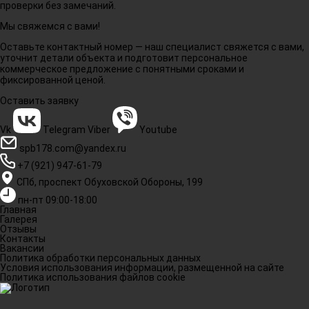
проверки без замечаний.
Мы свяжемся с вами!
Оставьте контактный номер — наш специалист свяжется с вами,
уточнит детали объекта и подготовит персональное
коммерческое предложение с понятными сроками и
фиксированной ценой.
Оставить заявку
Vk
Telegram
Viber
Youtube
spb178.com@yandex.ru
+7 (921) 947-61-79
СПб, проспект Обуховской Обороны, 199
пн-пт 09:00-18:00
Главная
Галерея
Отзывы
Контакты
Вакансии
Политика обработки персональных данных
Условия использования информации, размещенной на сайте
Политика использования файлов cookie