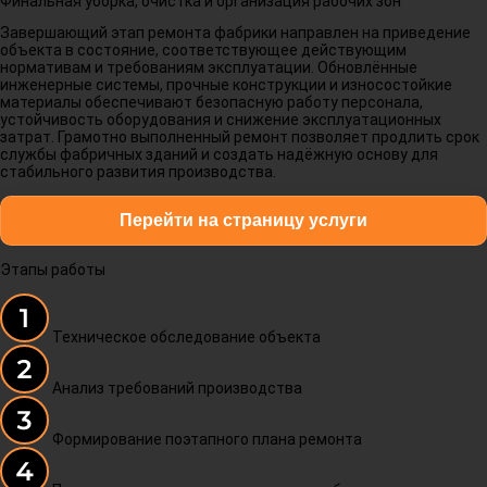
Финальная уборка, очистка и организация рабочих зон
Завершающий этап ремонта фабрики направлен на приведение
объекта в состояние, соответствующее действующим
нормативам и требованиям эксплуатации. Обновлённые
инженерные системы, прочные конструкции и износостойкие
материалы обеспечивают безопасную работу персонала,
устойчивость оборудования и снижение эксплуатационных
затрат. Грамотно выполненный ремонт позволяет продлить срок
службы фабричных зданий и создать надёжную основу для
стабильного развития производства.
Перейти на страницу услуги
Этапы работы
Техническое обследование объекта
Анализ требований производства
Формирование поэтапного плана ремонта