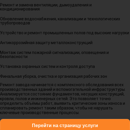
Ремонт и замена вентиляции, дымоудаления и
кондиционирования
Обновление водоснабжения, канализации и технологических
трубопроводов
Устройство и ремонт промышленных полов под высокие нагрузки
Антикоррозийная защиту металлоконструкций
Монтаж систем пожарной сигнализации, оповещения и
безопасности
Установка охранных систем и контроля доступа
Финальная уборка, очистка и организация рабочих зон
Ремонт завода начинается с комплексного обследования всех
производственных зданий и вспомогательной инфраструктуры.
Анализируется состояние фундаментов, несущих конструкций,
кровли, полов и инженерных сетей. Это позволяет точно
определить объёмы работ, выявить критические зоны износа и
спланировать ремонт таким образом, чтобы не нарушать
ключевые производственные процессы.
Перейти на страницу услуги