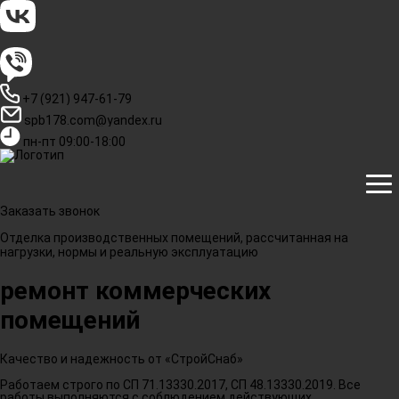
+7 (921) 947-61-79
spb178.com@yandex.ru
пн-пт 09:00-18:00
Заказать звонок
Отделка производственных помещений, рассчитанная на
нагрузки, нормы и реальную эксплуатацию
ремонт коммерческих
помещений
Качество и надежность от «СтройСнаб»
Работаем строго по СП 71.13330.2017, СП 48.13330.2019. Все
работы выполняются с соблюдением действующих