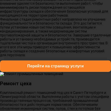
внимание уделяется безопасности выполнения работ, чтобы
минимизировать риски повреждения остающейся
инфраструктуры склада и обеспечения безопасных условий для
находящихся на территории работников.
Финальная стадия ремонтных работ направлена на улучшение
функциональности и безопасности склада. Это достигается
путем установки новых систем освещения, вентиляции и
кондиционирования, а также модернизации систем
противопожарной защиты и безопасности. Завершив отделочные
работы и установку необходимых устройств, производится
тщательная чистка и организация внутреннего пространства. В
итоге все эти меры приводят к повышению эффективности
работы склада и созданию безопасных и комфортных условий
для персонала.
Перейти на страницу услуги
Ремонт цеха
Комплексный ремонт помещений под цех в Санкт-Петербурге и
Ленинградской области. Выполняем работы с учётом специфики
производственных процессов, требований промышленной
безопасности и действующих нормативов. Обеспечиваем
обновление инженерных систем, полов, стен и потолков без