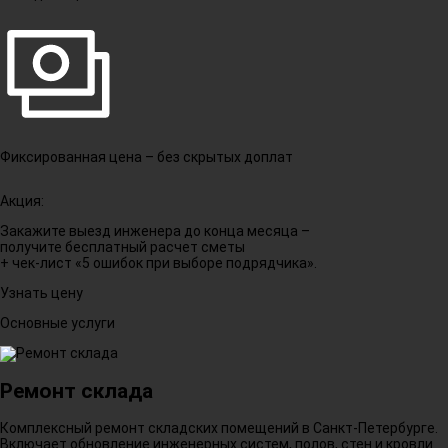
Фиксированная цена – без скрытых доплат
Акция:
Закажите выезд инженера до конца месяца –
получите бесплатный расчет сметы
+ чек-лист «5 ошибок при выборе подрядчика».
Узнать цену
Основные услуги
Ремонт склада
Комплексный ремонт складских помещений в Санкт-Петербурге.
Включает обновление инженерных систем, полов, стен и кровли