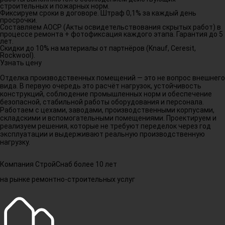
строительных и пожарных норм.
Фиксируем сроки в договоре. Штраф 0,1% за каждый день
просрочки.
Составляем АОСР (Акты освидетельствования скрытых работ) в
процессе ремонта + фотофиксация каждого этапа. Гарантия до 5
лет.
Скидки до 10% на материалы от партнёров (Knauf, Ceresit,
Rockwool).
Узнать цену
Отделка производственных помещений — это не вопрос внешнего
вида. В первую очередь это расчёт нагрузок, устойчивость
конструкций, соблюдение промышленных норм и обеспечение
безопасной, стабильной работы оборудования и персонала.
Работаем с цехами, заводами, производственными корпусами,
складскими и вспомогательными помещениями. Проектируем и
реализуем решения, которые не требуют переделок через год
эксплуатации и выдерживают реальную производственную
нагрузку.
Компания СтройСнаб более 10 лет
на рынке ремонтно-строительных услуг