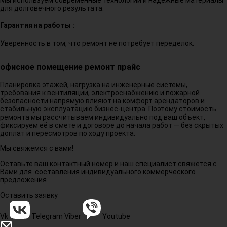
для долговечного результата.
Гарантия на работы :
Уверенность в том, что ремонт не потребует переделок.
офисное помещение ремонт прайс
Планировка этажей, нагрузка на инженерные системы,
требования к вентиляции, электроснабжению и пожарной
безопасности напрямую влияют на комфорт арендаторов и
стабильную эксплуатацию бизнес-центра. Поэтому стоимость
ремонта мы рассчитываем индивидуально под ваш объект,
фиксируем её в смете и договоре до начала работ — без скрытых
доплат и пересмотров по ходу проекта.
Мы свяжемся с вами!
Оставьте ваш контактный номер и наш специалист свяжется с
Вами для составления индивидуального коммерческого
предложения
Оставить заявку
Vk
Telegram
Viber
Youtube