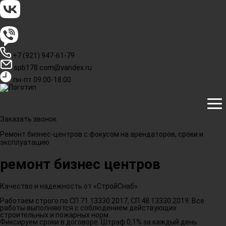
+7 (921) 947-61-79
spb178.com@yandex.ru
пн-пт 09:00-18:00
Заказать звонок
Ремонт бизнес-центров с фокусом на арендаторов, сроки и
эксплуатацию
ремонт бизнес центров
Качество и надежность от «СтройСнаб»
Работаем строго по СП 71.13330.2017, СП 48.13330.2019. Все
работы выполняются с соблюдением действующих
строительных и пожарных норм.
Фиксируем сроки в договоре. Штраф 0,1% за каждый день