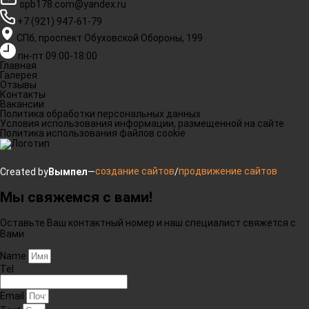
spb178.com@yandex.ru
+7 (921) 947-61-79
СПб, проспект Обуховской Обороны, 199
пн-пт 09:00-18:00
Главная
Галерея
Отзывы
Контакты
Вакансии
Политика обработки персональных данных
Условия использования информации, размещенной на сайте
Политика использования файлов cookie
создание сайтов
продвижение сайтов
Created by
Вымпел
—
/
Мы свяжемся с вами!
Оставьте Ваш контактный номер и наш специалист свяжется с
Вами
Name
Tel
Email