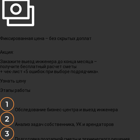
Фиксированная цена – без скрытых доплат
Акция:
Закажите выезд инженера до конца месяца –
получите бесплатный расчет сметы
+ чек-лист «5 ошибок при выборе подрядчика».
Узнать цену
Этапы работы
Обследование бизнес-центра и выезд инженера
Анализ задач собственника, УК и арендаторов
Подготовка поэтапной сметы и технического решения