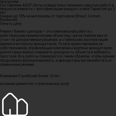
просрочки.
Составляем АОСР (Акты освидетельствования скрытых работ) в
процессе ремонта + фотофиксация каждого этапа. Гарантия до 5
лет.
Скидки до 10% на материалы от партнёров (Knauf, Ceresit,
Rockwool).
Узнать цену
Ремонт бизнес-центров — это комплексная работа с
действующим коммерческим объектом, где на первом месте
стоят не декоративные решения, а стабильная эксплуатация
здания и интересы арендаторов. Услуга ориентирована на
собственников, управляющие компании и крупных арендаторов,
для которых важно сохранить доходность объекта и избежать
простоев. Все работы планируются таким образом, чтобы здание
продолжало функционировать, а арендаторы могли работать в
привычном режиме.
Компания СтройСнаб более 10 лет
на рынке ремонтно-строительных услуг